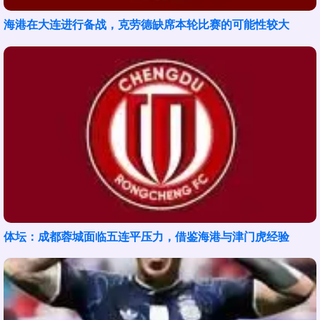
海港在大连进行备战，克劳德缺席本轮比赛的可能性较大
体坛：成都蓉城面临五连平压力，借鉴海港与津门虎经验