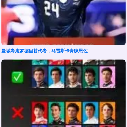
曼城考虑罗德里替代者，马雷斯卡青睐恩佐