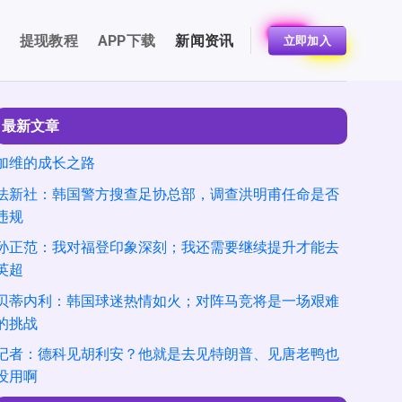
提现教程
APP下载
新闻资讯
立即加入
最新文章
加维的成长之路
法新社：韩国警方搜查足协总部，调查洪明甫任命是否
违规
孙正范：我对福登印象深刻；我还需要继续提升才能去
英超
贝蒂内利：韩国球迷热情如火；对阵马竞将是一场艰难
的挑战
记者：德科见胡利安？他就是去见特朗普、见唐老鸭也
没用啊