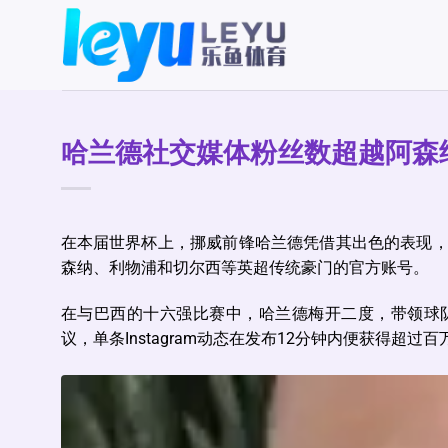
哈兰德社交媒体粉丝数超越阿森
在本届世界杯上，挪威前锋哈兰德凭借其出色的表现
森纳、利物浦和切尔西等英超传统豪门的官方账号。
在与巴西的十六强比赛中，哈兰德梅开二度，带领球
议，单条Instagram动态在发布12分钟内便获得超过