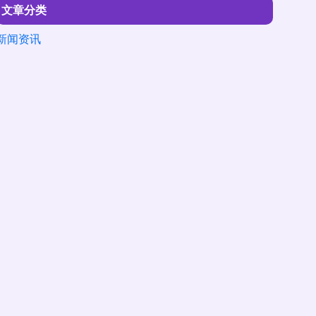
文章分类
新闻资讯