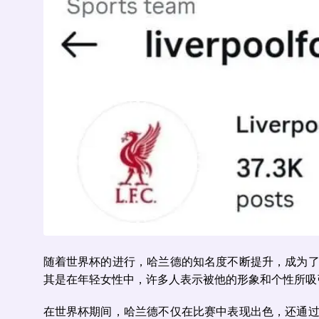
随着世界杯的进行，哈兰德的知名度不断提升，成为
其是在年轻女性中，许多人表示被他的形象和个性所吸
在世界杯期间，哈兰德不仅在比赛中表现出色，还通