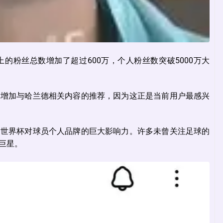
的粉丝总数增加了超过600万，个人粉丝数突破5000万大
，增加与哈兰德相关内容的推荐，因为这正是当前用户最感兴
了世界杯对球员个人品牌的巨大影响力。许多未曾关注足球的
巨星。