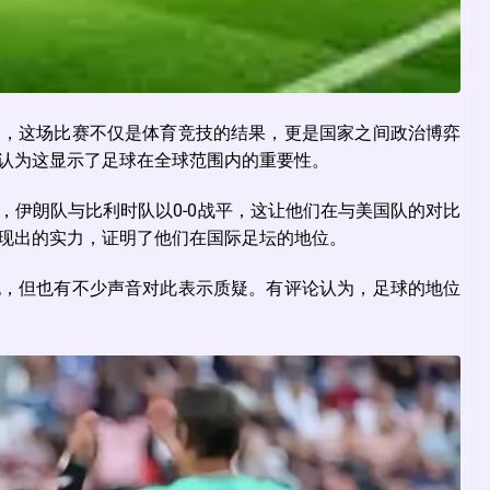
为，这场比赛不仅是体育竞技的结果，更是国家之间政治博弈
认为这显示了足球在全球范围内的重要性。
，伊朗队与比利时队以0-0战平，这让他们在与美国队的对比
现出的实力，证明了他们在国际足坛的地位。
祝，但也有不少声音对此表示质疑。有评论认为，足球的地位