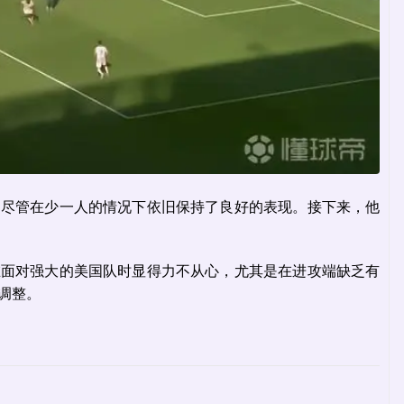
，尽管在少一人的情况下依旧保持了良好的表现。接下来，他
在面对强大的美国队时显得力不从心，尤其是在进攻端缺乏有
调整。