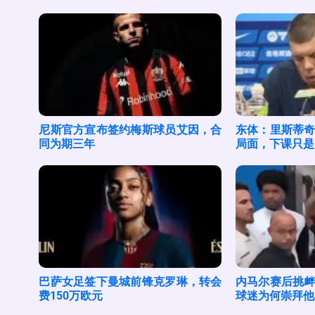
尼斯官方宣布签约梅斯球员艾因，合
东体：里斯蒂
同为期三年
局面，下课只是
巴萨女足签下曼城前锋克罗琳，转会
内马尔赛后挑
费150万欧元
球迷为何崇拜他