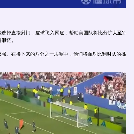
他选择直接射门，皮球飞入网底，帮助美国队将比分扩大至2-
得渺茫。
16强。在接下来的八分之一决赛中，他们将面对比利时队的挑