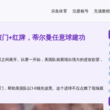
乐鱼体育
注册账号
充值教程
贡破门+红牌，蒂尔曼任意球建功
与波黑之间展开。比赛一开始，美国队就展现出强大的进攻欲望，
门，帮助美国队以1-0领先波黑。这个进球不仅点燃了现场观