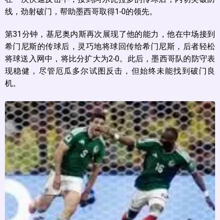
线，劲射破门，帮助墨西哥取得1-0的领先。
第31分钟，基尼奥内斯再次展现了他的能力，他在中场接到
希门尼斯的传球后，灵巧地将球回传给希门尼斯，后者轻松
将球送入网中，将比分扩大为2-0。此后，墨西哥队的防守表
现稳健，尽管厄瓜多尔试图反击，但始终未能找到破门良
机。