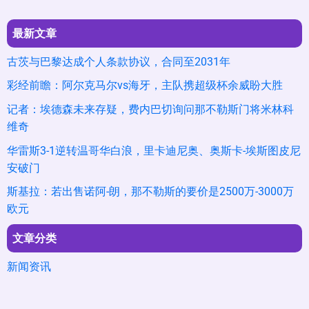
最新文章
古茨与巴黎达成个人条款协议，合同至2031年
彩经前瞻：阿尔克马尔vs海牙，主队携超级杯余威盼大胜
记者：埃德森未来存疑，费内巴切询问那不勒斯门将米林科
维奇
华雷斯3-1逆转温哥华白浪，里卡迪尼奥、奥斯卡-埃斯图皮尼
安破门
斯基拉：若出售诺阿-朗，那不勒斯的要价是2500万-3000万
欧元
文章分类
新闻资讯