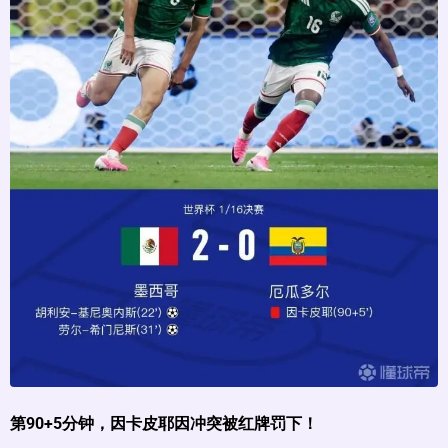
第90+5分钟，因卡皮耶因冲突被红牌罚下！