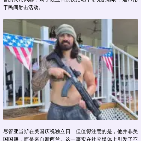
于民间射击活动。
尽管亚当斯在美国庆祝独立日，但值得注意的是，他并非美
国国籍，而是来自新西兰。这一事实在社交媒体上引发了不