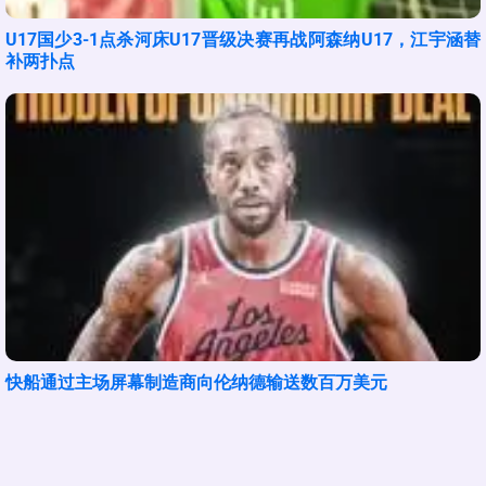
U17国少3-1点杀河床U17晋级决赛再战阿森纳U17，江宇涵替
补两扑点
快船通过主场屏幕制造商向伦纳德输送数百万美元