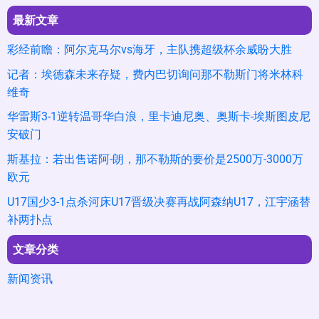
最新文章
彩经前瞻：阿尔克马尔vs海牙，主队携超级杯余威盼大胜
记者：埃德森未来存疑，费内巴切询问那不勒斯门将米林科
维奇
华雷斯3-1逆转温哥华白浪，里卡迪尼奥、奥斯卡-埃斯图皮尼
安破门
斯基拉：若出售诺阿-朗，那不勒斯的要价是2500万-3000万
欧元
U17国少3-1点杀河床U17晋级决赛再战阿森纳U17，江宇涵替
补两扑点
文章分类
新闻资讯