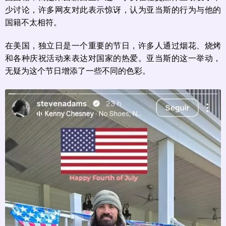
少讨论，许多网友对此表示惊讶，认为亚当斯的行为与他的
国籍不太相符。
在美国，独立日是一个重要的节日，许多人通过烟花、烧烤
和各种庆祝活动来表达对国家的热爱。亚当斯的这一举动，
无疑为这个节日增添了一些不同的色彩。