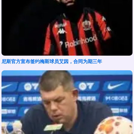
尼斯官方宣布签约梅斯球员艾因，合同为期三年