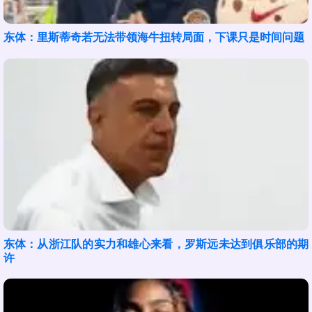
东体：里斯蒂奇若无法带领海牛扭转局面，下课只是时间问题
东体：从浙江队的实力和雄心来看，罗斯远未达到俱乐部的期
许