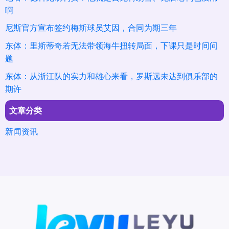
啊
尼斯官方宣布签约梅斯球员艾因，合同为期三年
东体：里斯蒂奇若无法带领海牛扭转局面，下课只是时间问
题
东体：从浙江队的实力和雄心来看，罗斯远未达到俱乐部的
期许
文章分类
新闻资讯