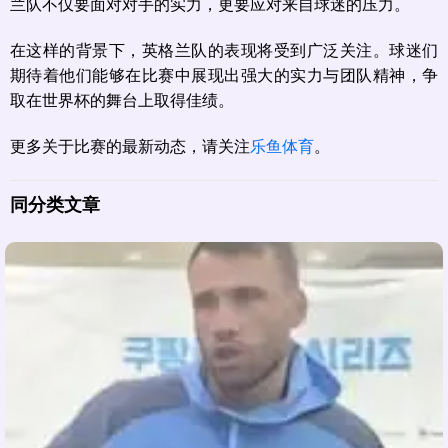
兰队不仅要面对对手的实力，更要应对来自球迷的压力。
在这样的背景下，英格兰队的表现将受到广泛关注。球迷们
期待着他们能够在比赛中展现出强大的实力与团队精神，争
取在世界杯的舞台上取得佳绩。
更多关于比赛的最新动态，请关注
乐鱼体育
。
同分类文章