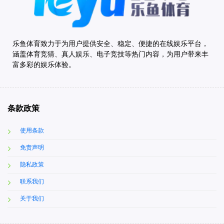
乐鱼体育致力于为用户提供安全、稳定、便捷的在线娱乐平台，
涵盖体育竞猜、真人娱乐、电子竞技等热门内容，为用户带来丰
富多彩的娱乐体验。
条款政策
使用条款
免责声明
隐私政策
联系我们
关于我们