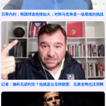
贝蒂内利：韩国球迷热情如火；对阵马竞将是一场艰难的挑战
记者：德科见胡利安？他就是去见特朗普、见唐老鸭也没用啊